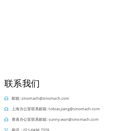
联系我们
邮箱: sinomach@sinomach.com
上海办公室联系邮箱: tobias.jiang@sinomach.com
香港办公室联系邮箱: sunny.wan@sinomach.com
电话：021-6496 7378