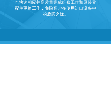
也快速相应并高质量完成维修工作和原装零
配件更换工作，免除客户在使用进口设备中
的后顾之忧。