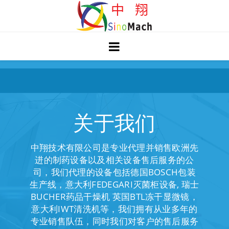
关于我们
中翔技术有限公司是专业代理并销售欧洲先
进的制药设备以及相关设备售后服务的公
司，我们代理的设备包括德国BOSCH包装
生产线，意大利FEDEGARI灭菌柜设备, 瑞士
BUCHER药品干燥机 英国BTL冻干显微镜，
意大利IWT清洗机等，我们拥有从业多年的
专业销售队伍，同时我们对客户的售后服务